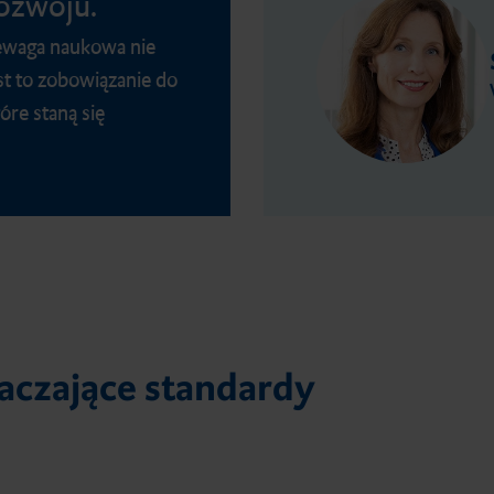
rozwoju.
zewaga naukowa nie
st to zobowiązanie do
óre staną się
czające standardy