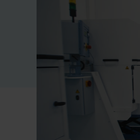
Kontakt
Leczenie metodą
uzupełnień
bezpośrednich
Wyciski
Tymczasowe
uzupełnienia
protetyczne