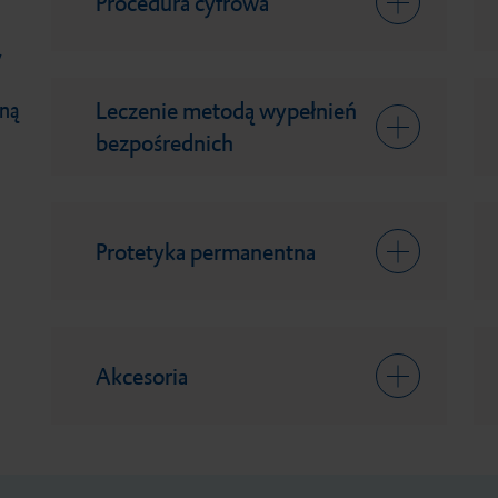
Procedura cyfrowa
y
Leczenie metodą wypełnień
łną
bezpośrednich
Protetyka permanentna
Akcesoria