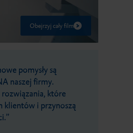
Obejrzyj cały film
 nowe pomysły są
A naszej firmy.
s rozwiązania, które
h klientów i przynoszą
i.