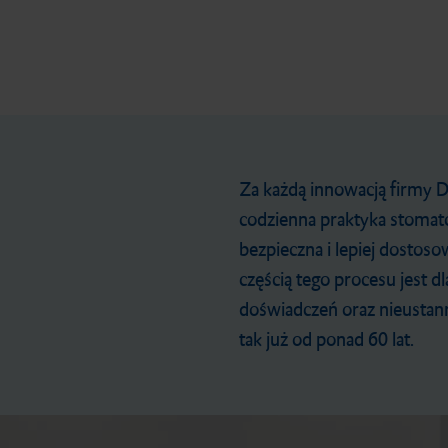
Zapobieganie i wczesna
Leczenie metodą
Wyciski
Tymczasowe uzupełnienia
Stałe uzupełnienia
Accessories
interwencja
uzupełnień bezpośrednich
protetyczne
protetyczne
Za każdą innowacją firmy D
codzienna praktyka stomatol
Precyzyjny materiał
Końcówki aplikacyjne
bezpieczna i lepiej dostoso
częścią tego procesu jest 
Profilaktyka
Kompozyt
wyciskowy
Wykonywanie
Cementy
doświadczeń oraz nieustann
uzupełnień
permanentne
tak już od ponad 60 lat.
tymczasowych
Automix Dispenser
Infiltracja
Cement
Materiały do wycisków
glasjonomerowy
wstępnych
Materiały