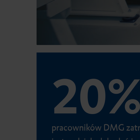
Stałe uzupełnienia
protetyczne
Accessories
20
pracowników DMG zatr