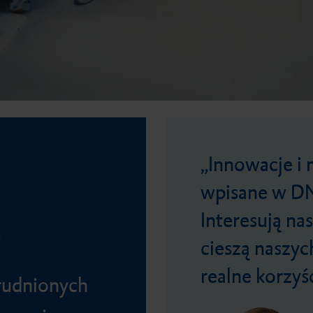
%
Innowacje i
wpisane w DN
Interesują na
cieszą naszyc
realne korzyśc
udnionych