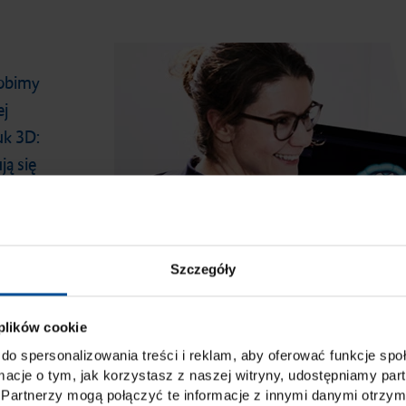
robimy
ej
uk 3D:
ją się
ioną w
cie.
tutaj.
Szczegóły
 plików cookie
do spersonalizowania treści i reklam, aby oferować funkcje sp
ormacje o tym, jak korzystasz z naszej witryny, udostępniamy p
Partnerzy mogą połączyć te informacje z innymi danymi otrzym