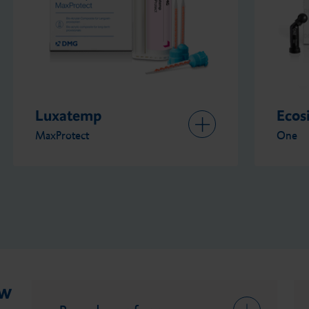
Luxatemp
Ecos
MaxProtect
One
ów