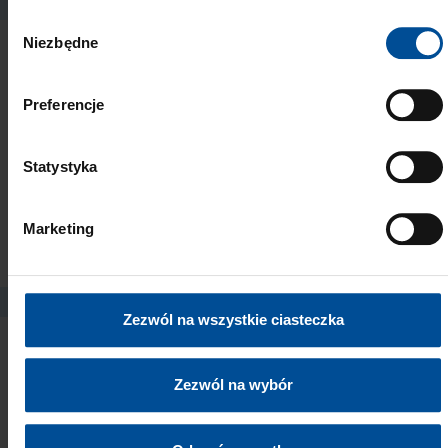
W
Niezbędne
y
b
ó
Preferencje
r
z
g
Statystyka
o
Luer-Lock Tips White
d
Marketing
y
Zezwól na wszystkie ciasteczka
Zezwól na wybór