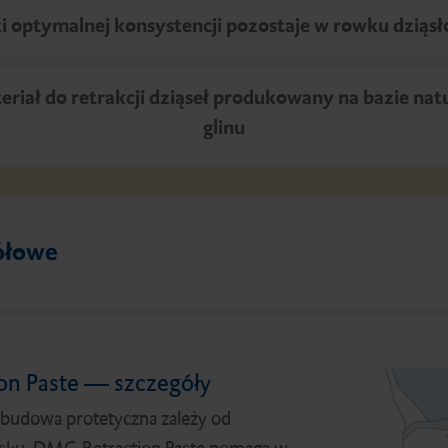
i optymalnej konsystencji pozostaje w rowku dzią
riał do retrakcji dziąseł produkowany na bazie nat
glinu
ółowe
on Paste — szczegóły
budowa protetyczna zależy od