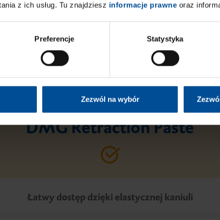
Prześlij
nia z ich usług. Tu znajdziesz
informacje prawne
oraz inform
Preferencje
Statystyka
Zezwól na wybór
Zezwól
DMG Retraction Paste
Łatwy dostęp dzięki elastycznej kaniuli