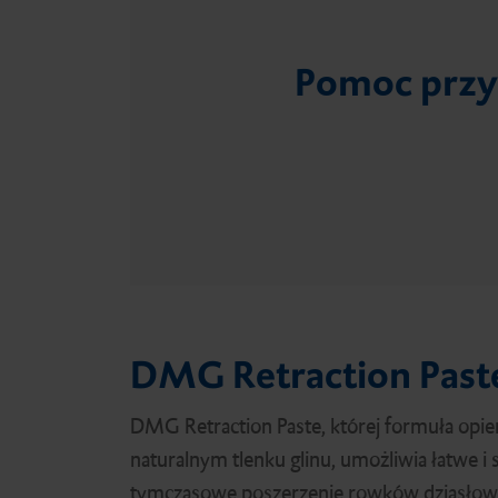
Cementy tymczasowe
podścielające
Dozowniki
Kontakt
Flairesse Bleaching Gel
Silagum
O-Bite Scan
Pomoc przy
Materiały
podścielające
DMG Tray Adhesive
Portfolio produktów
małoinwazyjnych
Środek wiążący
MixStar eMotion
DMG Retraction Past
Odbudowa zrębu i
wkłady korzeniowe
DMG Retraction Paste, której formuła opier
naturalnym tlenku glinu, umożliwia łatwe i
tymczasowe poszerzenie rowków dziąsłowy