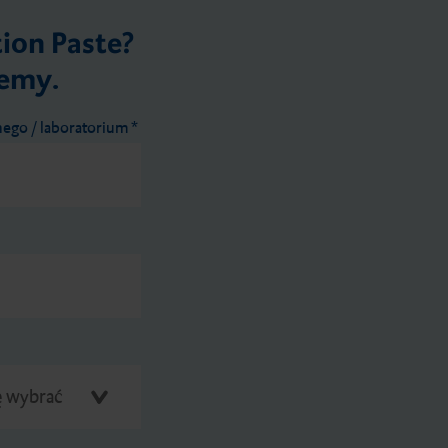
ion Paste?
jemy.
nego / laboratorium
*
ę wybrać