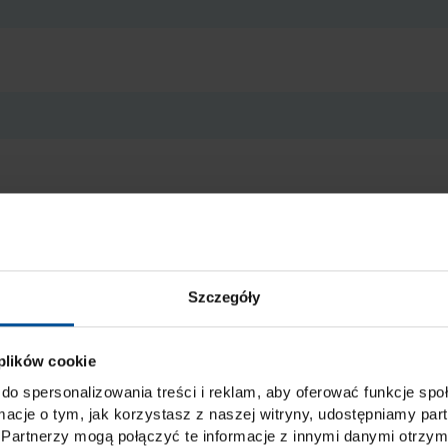
 przetwarzanie danych w wymienionych celach i zakresie. Więcej i
anymi osobowymi podczas korzystania z naszych ogólnych opcji kon
Szczegóły
ronie prywatności.
*
 plików cookie
do spersonalizowania treści i reklam, aby oferować funkcje sp
ormacje o tym, jak korzystasz z naszej witryny, udostępniamy p
Partnerzy mogą połączyć te informacje z innymi danymi otrzym