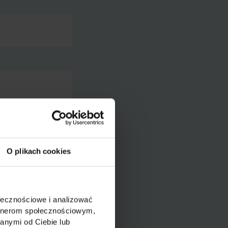
nformacji o sposobie
taktu zawiera
O plikach cookies
ołecznościowe i analizować
artnerom społecznościowym,
anymi od Ciebie lub