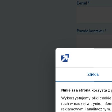
E-mail
*
Powód kontaktu
*
Wyrażam zgodę na
postępowania z d
Zgoda
Informacja o och
* Pola wymagane
Niniejsza strona korzysta z
Wykorzystujemy pliki cookie 
ruch w naszej witrynie. Inf
reklamowym i analitycznym. 