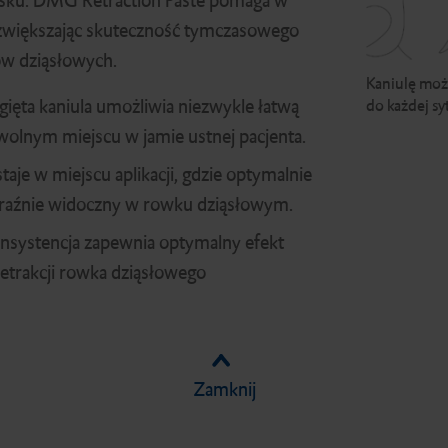
isku. DMG Retraction Paste pomaga w
i zwiększając skuteczność tymczasowego
w dziąsłowych.
Kaniulę moż
gięta kaniula umożliwia niezwykle łatwą
do każdej sy
wolnym miejscu w jamie ustnej pacjenta.
taje w miejscu aplikacji, gdzie optymalnie
wyraźnie widoczny w rowku dziąsłowym.
nsystencja zapewnia optymalny efekt
etrakcji rowka dziąsłowego
Zamknij