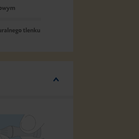
słowym
uralnego tlenku