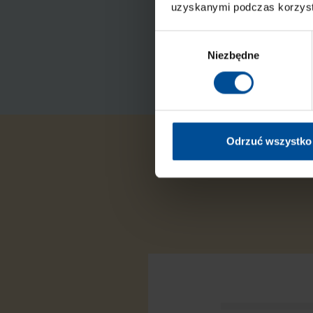
uzyskanymi podczas korzysta
W
Niezbędne
y
b
ó
r
z
g
Odrzuć wszystko
o
d
y