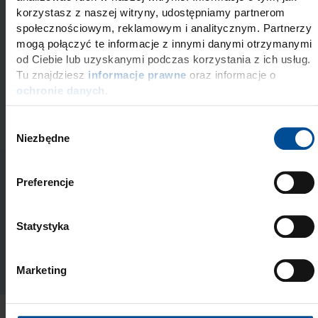
korzystasz z naszej witryny, udostępniamy partnerom
społecznościowym, reklamowym i analitycznym. Partnerzy
mogą połączyć te informacje z innymi danymi otrzymanymi
Prześlij
od Ciebie lub uzyskanymi podczas korzystania z ich usług.
Tu znajdziesz
informacje prawne
oraz informacje o
ochronie danych
.
W
Niezbędne
y
b
ó
Preferencje
r
z
Vitique
g
Statystyka
o
d
Marketing
y