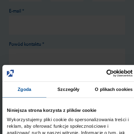
E-mail
*
Powód kontaktu
*
Wyrażam zgodę na przetwarzanie danych w
Zgoda
Szczegóły
O plikach cookies
wymienionych celach i zakresie. Więcej informacji o
sposobie postępowania z danymi osobowymi podczas
korzystania z naszych ogólnych opcji kontaktu zawiera
Niniejsza strona korzysta z plików cookie
Informacja o ochronie prywatności.
*
Wykorzystujemy pliki cookie do spersonalizowania treści i
* Pola wymagane
reklam, aby oferować funkcje społecznościowe i
analizować ruch w naszej witrynie. Informacje o tym, jak