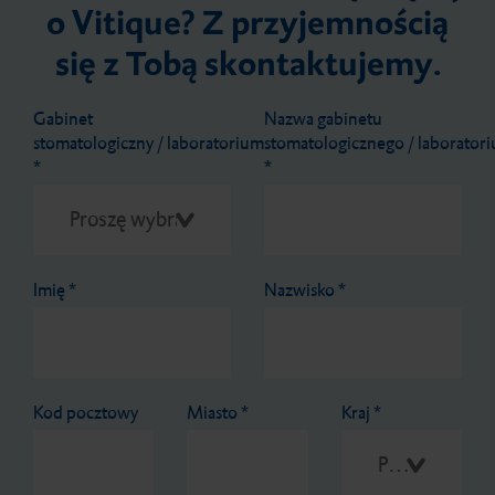
o Vitique? Z przyjemnością
się z Tobą skontaktujemy.
Gabinet
Nazwa gabinetu
stomatologiczny / laboratorium
stomatologicznego / laborator
*
*
Imię
*
Nazwisko
*
Kod pocztowy
Miasto
*
Kraj
*
Proszę wybrać