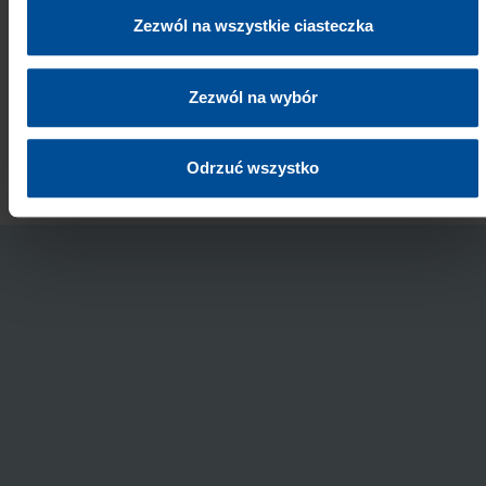
Kompletny system do cementowania licówek
Zezwól na wszystkie ciasteczka
Wysoce estetyczne rezultaty dzięki precyzyjnie
Zezwól na wybór
dopasowanym Try-in Paste
Odrzuć wszystko
Specjalne Veneer Tips zapewniające czystą pracę